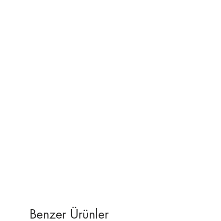
Kuş dekoru çift taraflı bant ile
yapıştırılmaktadır.
Tüm kargo servisi ücretsizdir.
%100 memnuniyet & para iade
garantisi.
Sorularınız
için softart.35@gmail.com adresi
nden bize ulaşabilirsiniz.
Benzer Ürünler