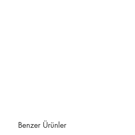
%100 memnuniyet & para iade
garantisi.
Sorularınız
için
softart.35@gmail.com
adres
inden bize ulaşabilirsiniz.
Benzer Ürünler