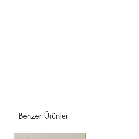
Sorularınız için
softart.35@gmail.com adresinden
bize ulaşabilirsiniz.
Benzer Ürünler
YENİ