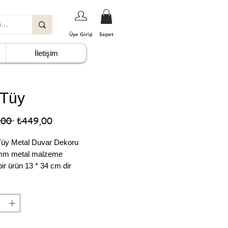
Üye Girişi
Sepet
İletişim
i Tüy
Normal
İndirimli
,00 
₺449,00
Fiyat
Fiyat
i Tüy Metal Duvar Dekoru
mm metal malzeme
ir ürün 13 * 34 cm dir
trostatik Mat Siyah Boya
 duvardan 1,5 cm önde
aktadır.
ir ürün 1 adet çivi ile asılmaktadır
kargo servisi ücretsizdir.