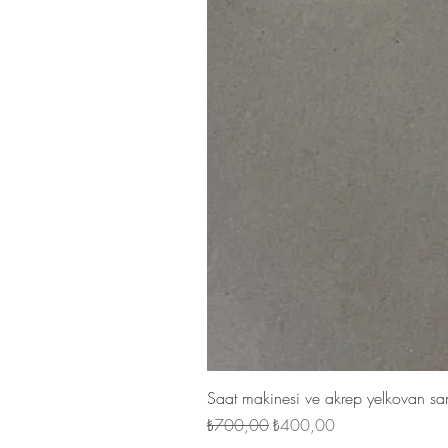
Saat makinesi ve akrep yelkovan san
Normal Fiyat
İndirimli Fiyat
₺700,00
₺400,00