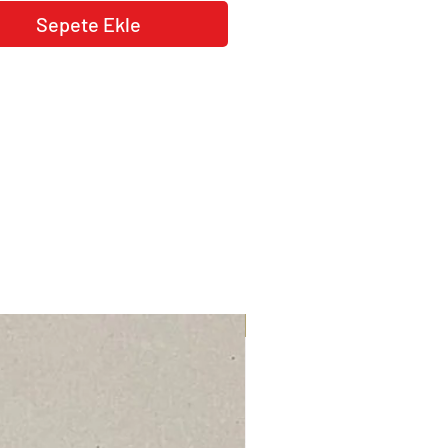
 memnuniyet & para iade
Sepete Ekle
tisi.
larınız
softart.35@gmail.com
adresinden
ulaşabilirsiniz.
YENİ