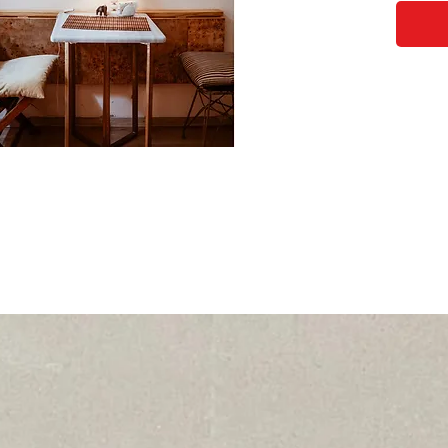
%100
garan
Soru
için
bize 