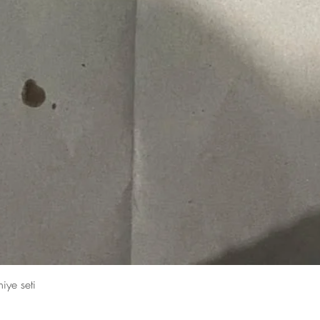
Hızlı Bakış
iye seti