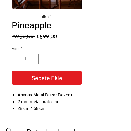
Pineapple
Normal
İndirimli
 ₺950,00 
₺699,00
Fiyat
Fiyat
Adet
*
Sepete Ekle
Ananas Metal Duvar Dekoru
2 mm metal malzeme
28 cm * 58 cm
Elektrostatik Mat Siyah Boya
Ürün duvardan 1,5 cm önde
,
durmaktadır.